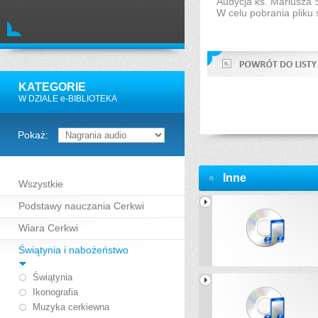
Audycja ks. Mariusza
W celu pobrania pliku 
KATEGORIE
W DZIALE e-BIBLIOTEKA
Pokaż:
Inne
Wszystkie
Podstawy nauczania Cerkwi
Wiara Cerkwi
Świątynia i nabożeństwo
Świątynia
Ikonografia
Muzyka cerkiewna