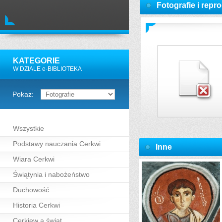
Fotografie i repr
KATEGORIE
W DZIALE e-BIBLIOTEKA
Pokaż:
Wszystkie
Podstawy nauczania Cerkwi
Inne
Wiara Cerkwi
Świątynia i nabożeństwo
Duchowość
Historia Cerkwi
Cerkiew a świat